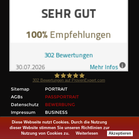
302
Bewertungen auf ProvenExpert.com
Sitemap
PORTRAIT
Foto Wilke
AGBs
PASSPORTRAIT
Datenschutz
BEWERBUNG
Impressum
BUSINESS
FAMILIE
Diese Webseite nutzt Cookies. Durch die Nutzung
Team
dieser Website stimmen Sie unseren Richtlinien zur
Nutzung von Cookies zu.
Weiterlesen
Akzeptieren
Kontakt