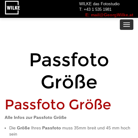
WILKE das Fotostudio
T: +43 1 535 1981
E: mail@GeorgWilke.at
Toggl
navig
Passfoto
Größe
Passfoto Größe
Alle Infos zur Passfoto Größe
Die
Größe
Ihres
Passfoto
muss 35mm breit und 45 mm hoch
sein