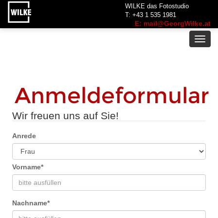
WILKE das Fotostudio
T: +43 1 535 1981
E: mail@GeorgWilke.at
Toggl
navig
Anmeldeformular
Wir freuen uns auf Sie!
Anrede
Vorname
*
Nachname
*